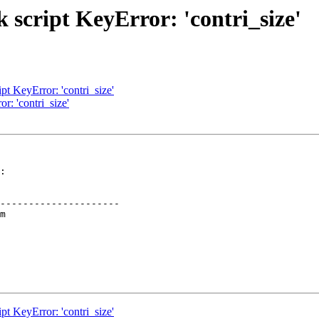
 script KeyError: 'contri_size'
t KeyError: 'contri_size'
: 'contri_size'
:

---------------------

t KeyError: 'contri_size'