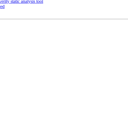
ity static analysis tool
ved