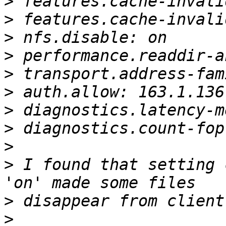
>
>
>
>
>
>
>
>
>
>
 I found that setting 
>
>