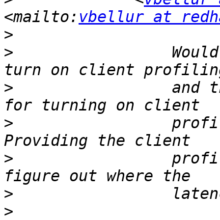
<mailto:
vbellur at redh
>
>
                 Would
>
                 and t
>
                 profi
>
                 profi
>
>