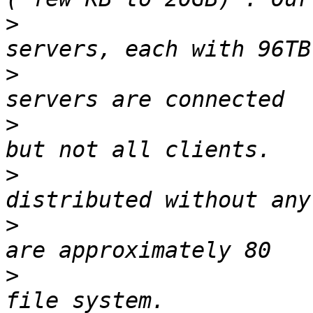
>
                      
>
                      
>
                      
>
                      
>
                      
>
                      