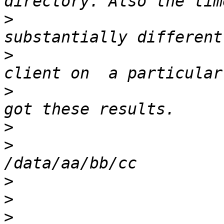
>
                      
>
                      
>
                      
>
>
                      
>
>
>