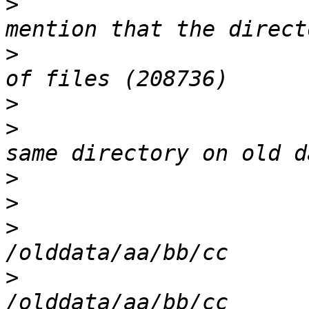
>
                      
>
                      
>
>
                      
>
>
>
                      
>
                      