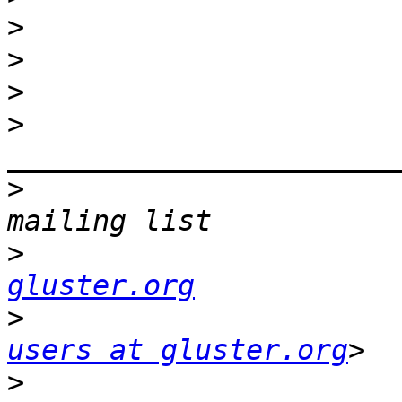
>
>
>
>
>
                      
>
gluster.org
>
                      
users at gluster.org
>