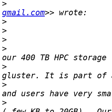
>
                      
gmail.com
>
>
>
>
                      
>
                      
>
                      
>
                      