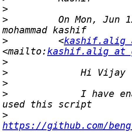
>
>
         On Mon, Jun 1
>
         <
kashif.alig 
<mailto:
kashif.alig at 
>
>
>
>
             I have en
>
https://github.com/beng