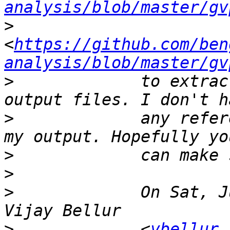
analysis/blob/master/gv
>
<
https://github.com/ben
analysis/blob/master/gv
>
             to extrac
>
             any refer
>
>
>
             On Sat, J
>
             <
vbellur 