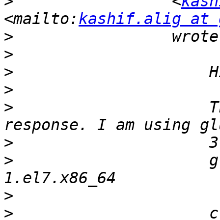
>
                 <
kash
<mailto:
kashif.alig at 
>
>
>
>
>
                     T
>
>
                     g
>
>
                     c