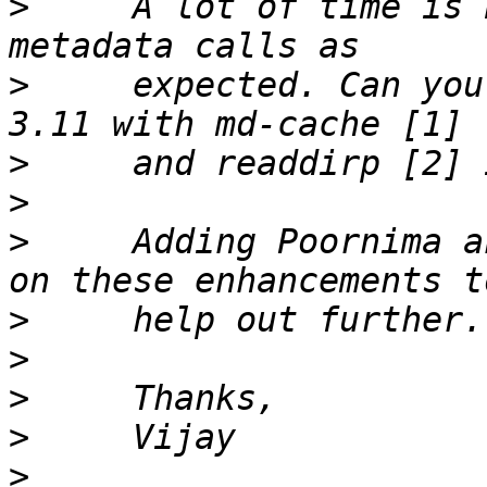
>
     A lot of time is 
>
     expected. Can you
>
>
>
     Adding Poornima a
>
>
>
>
>