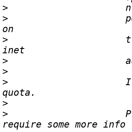
>
>
                     p
>
                     t
>
>
>
                     I
>
>
                     P