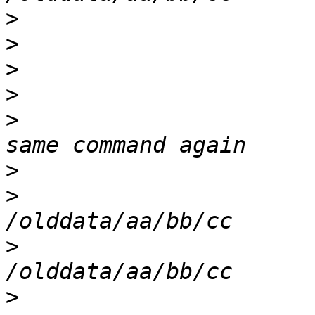
>
>
>
>
>
                      
>
>
                      
>
                      
>