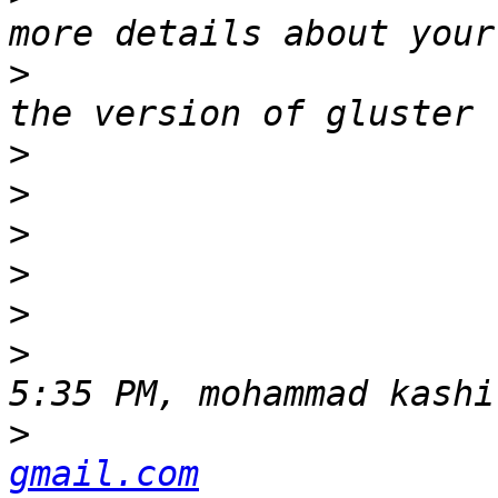
>
                      
>
>
>
>
>
>
                      
>
                      
gmail.com