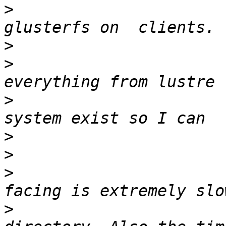
>
                      
>
>
                      
>
                      
>
>
>
                      
>
                      