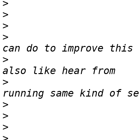
>
>
>
>
                      
>
                      
>
                      
>
>
>
>