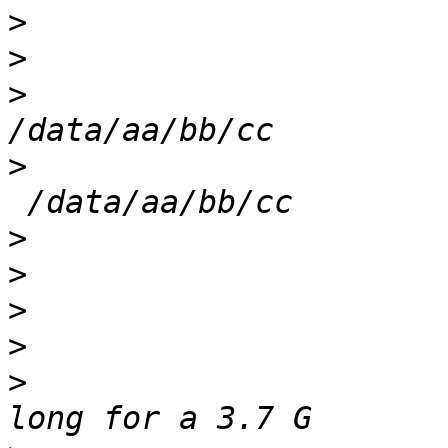
>
>
>
                      
>
                      
>
>
>
>
>
                      