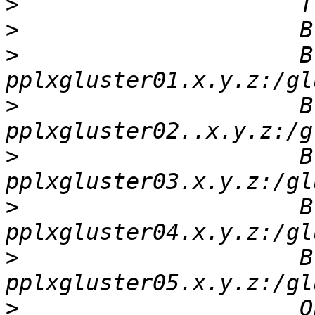
>
>
>
                     B
>
                     B
>
                     B
>
                     B
>
                     B
>