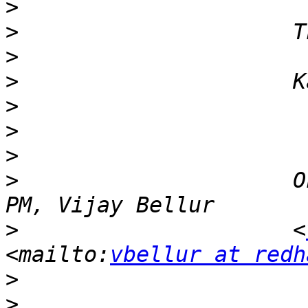
>
>
>
>
>
>
>
>
                     O
>
                     <
<mailto:
vbellur at redh
>
>
                      