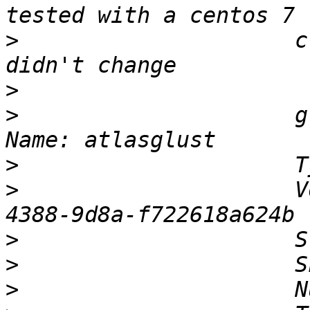
>
                     c
>
>
                     g
>
>
                     V
>
>
>