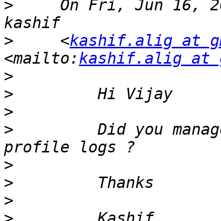
>
     On Fri, Jun 16, 2
>
     <
kashif.alig at g
<mailto:
kashif.alig at 
>
>
>
>
         Did you manag
>
>
>
>