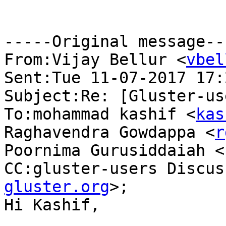
-----Original message---
From:Vijay Bellur <
vbel
Sent:Tue 11-07-2017 17:2
Subject:Re: [Gluster-us
To:mohammad kashif <
kas
Raghavendra Gowdappa <
r
Poornima Gurusiddaiah <
CC:gluster-users Discus
gluster.org
>; 

Hi Kashif,
