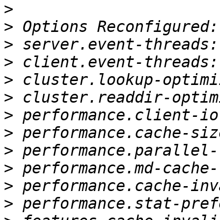
>
>
>
>
>
>
>
>
>
>
>
>