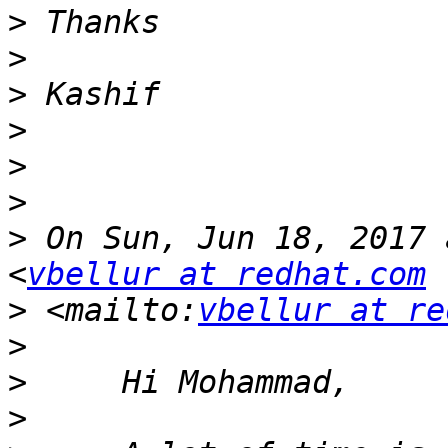
>
>
>
>
>
>
>
 On Sun, Jun 18, 2017 
<
vbellur at redhat.com
>
 <mailto:
vbellur at re
>
>
>