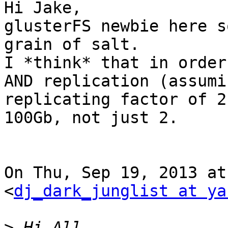
Hi Jake,

glusterFS newbie here s
grain of salt.

I *think* that in order
AND replication (assumin
replicating factor of 2
100Gb, not just 2.

On Thu, Sep 19, 2013 at
<
dj_dark_junglist at ya
>