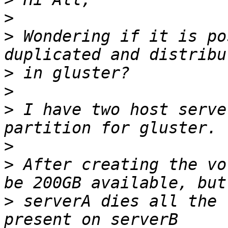
>
>
 Wondering if it is po
>
>
>
 I have two host serve
>
>
 After creating the vo
>
 serverA dies all the 